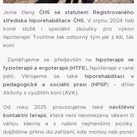
Jsme členy
ČHS se statutem Registrovaného
střediska hiporehabilitace ČHS
. V srpnu 2024 naši
koně složili i speciální zkoušky pro výkon
hipoterapií. Tvoříme tak odborný tým jak z lidí, tak
koní.
Zaměřujeme se především na
hipoterapii ve
fyzioterapii a ergoterapii (HTFE
), hipoterapii v rané
péči. Věnujeme se také
hiporehabilitaci v
pedagogické a sociální praxi (HPSP
) – dříve
Aktivity s využitím koní (AVK).
Od roku 2025 provozujeme také
návštěvní
kontaktní terapii
, která není neomezena věkem či
váhou klienta a s našimi nejmenšími poníky
dojíždíme přímo do zařízení, kde mohou naši poníci