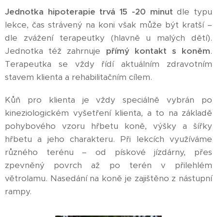
Jednotka hipoterapie trvá 15 -20 minu
t
dle typu
lekce, čas strávený na koni však může být kratší –
dle zvážení terapeutky (hlavně u malých dětí).
Jednotka též zahrnuje
přímý kontakt s koněm
.
Terapeutka se vždy řídí aktuálním zdravotním
stavem klienta a rehabilitačním cílem.
Kůň pro klienta je vždy speciálně vybrán po
kineziologickém vyšetření klienta, a to na základě
pohybového vzoru hřbetu koně, výšky a šířky
hřbetu a jeho charakteru. Při lekcích využíváme
různého terénu – od pískové jízdárny, přes
zpevněný povrch až po terén v přilehlém
větrolamu. Nasedání na koně je zajištěno z nástupní
rampy.