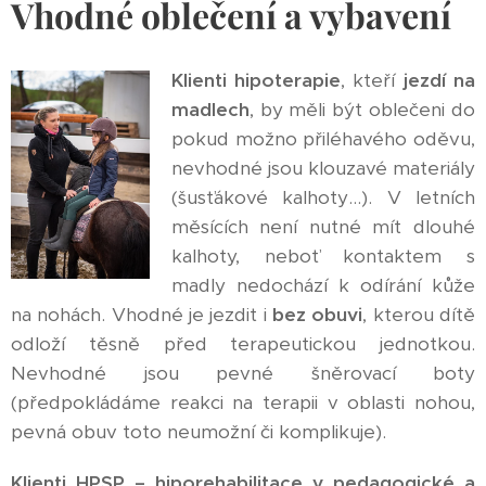
Vhodné oblečení a vybavení
Klienti hipoterapie
, kteří
jezdí na
madlech
, by měli být oblečeni do
pokud možno přiléhavého oděvu,
nevhodné jsou klouzavé materiály
(šusťákové kalhoty…). V letních
měsících není nutné mít dlouhé
kalhoty, neboť kontaktem s
madly nedochází k odírání kůže
na nohách. Vhodné je jezdit i
bez obuvi
, kterou dítě
odloží těsně před terapeutickou jednotkou.
Nevhodné jsou pevné šněrovací boty
(předpokládáme reakci na terapii v oblasti nohou,
pevná obuv toto neumožní či komplikuje).
Klienti HPSP – hiporehabilitace v pedagogické a