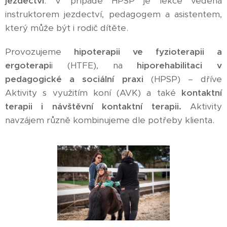
jezdectví
. V případě HPSP je lekce vedena
instruktorem jezdectví, pedagogem a asistentem,
který může být i rodič dítěte.
Provozujeme
hipoterapii ve fyzioterapii a
ergoterapi
i (HTFE), na
hiporehabilitaci v
pedagogické a sociální praxi
(HPSP) – dříve
Aktivity s využitím koní (AVK) a také
kontaktní
terapii i návštěvní kontaktní terapii.
Aktivity
navzájem různě kombinujeme dle potřeby klienta.