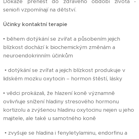
Dokáže přenést do zdravého období života -
senioři vzpomínají na dětství.
Účinky kontaktní terapie
• během dotýkání se zvířat a působením jejich
blízkost dochází k biochemickým změnám a
neuroendokrinním účinkům
• dotýkání se zvířat a jejich blízkost produkuje v
lidském mozku oxytocin – hormon štěstí, lásky
• vědci prokázali, že hlazení koně významně
ovlivňuje snížení hladiny stresového hormonu
kortizolu a zvýšenou hladinu oxytocinu nejen u jeho
majitele, ale také u samotného koně
• zvyšuje se hladina i fenyletylaminu, endorfinu a