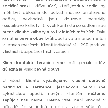
sociální praxi -
dříve AVK, kteří
jezdí v sedle
, by
měli být oblečeni do pokud možno přiléhavého
oděvu, nevhodné jsou klouzavé materiály
(šusťákové kalhoty…). Kvůli kontaktu se sedlem jsou
nutné dlouhé kalhoty a to i v letních měsících
. Dále
je nutná
pevná obuv
kvůli opoře ve třmenech, a to i
v letních měsících. Klienti individuální HPSP jezdí ve
vlastních bezpečnostních vestách.
Klienti kontaktní terapie
nemusí mít speciální oděv,
důležitá je však
pevná obuv
!
U všech klientů
vyžadujeme vlastní správně
padnoucí a seřízenou jezdeckou helmu
(ne
cyklistickou apod.), novým klientům
můžeme
zapůjčit
naši helmu. Helma však není vhodná v
případě, že se jedná o děti v raném věku či s